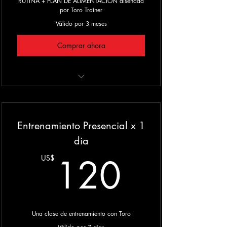
RUTINA + PLAN DE ALIMENTACION diseñada
por Toro Trainer
Válido por 3 meses
Comprar ahora
◉ Con fines esteticos o competitivos
◉ Adaptado a tus objetivos
Entrenamiento Presencial x 1
◉ Diseñado segun tus necesidades
dia
120U
◉ Contacto directo por Whatsapp para
120
US$
dudas
Una clase de entrenamiento con Toro