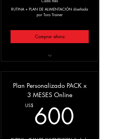
Cada mes
RUTINA + PLAN DE ALIMENTACIÓN diseñada
por Toro Trainer
Comprar ahora
◉ Maximizacion de resultados
◉ Adaptado a tus objetivos
Plan Personalizado PACK x
◉ Diseñado según tus necesidades
3 MESES Online
600U
◉ Contacto directo por Whatsapp para
600
US$
dudas