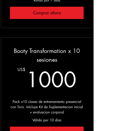
Válido por 7 días
Comprar ahora
Booty Transformation x 10
sesiones
1000
1000
US$
Pack x10 clases de entrenamiento presencial
con Toro. Inlcluye Kit de Suplementacion inicial
+ evaluacion corporal
Válido por 10 días