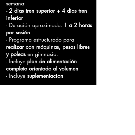
semana:
- 2 días tren superior + 4 días tren
inferior
- Duración aproximada:
1 a 2 horas
por sesión
- Programa estructurado para
realizar con máquinas, pesas libres
y poleas
en gimnasio.
- Incluye
plan de alimentación
completo orientado al volumen
- Incluye
suplementacion
Importante:
Todo el contenido del programa
está en Español.
En caso de precisarlo en Ingles,
contactame por
email: torotraineronline@gmail.co
m